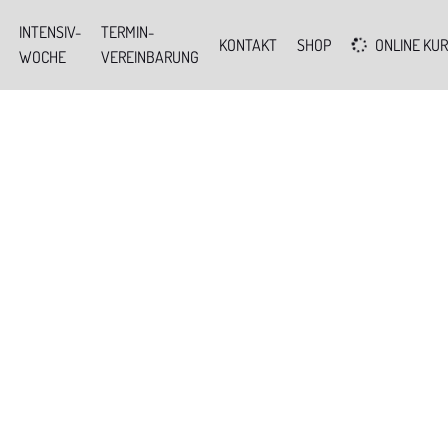
INTENSIV-
TERMIN-
KONTAKT
SHOP
ONLINE KU
WOCHE
VEREINBARUNG