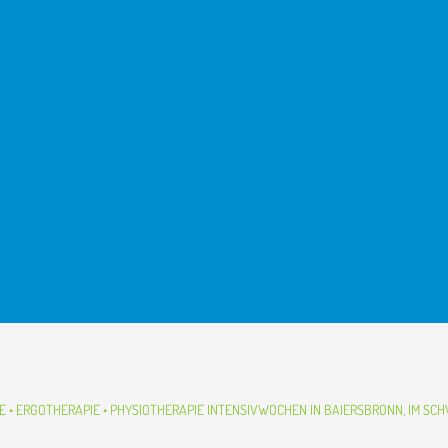
 • ERGOTHERAPIE • PHYSIOTHERAPIE
INTENSIVWOCHEN IN BAIERSBRONN, IM S