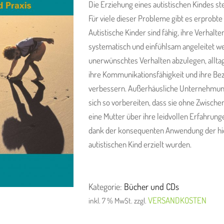
Die Erziehung eines autistischen Kindes st
Für viele dieser Probleme gibt es erprobt
Autistische Kinder sind fähig, ihre Verhal
systematisch und einfühlsam angeleitet we
unerwünschtes Verhalten abzulegen, alltag
ihre Kommunikationsfähigkeit und ihre Be
verbessern. Außerhäusliche Unternehmung
sich so vorbereiten, dass sie ohne Zwischen
eine Mutter über ihre leidvollen Erfahrunge
dank der konsequenten Anwendung der hie
autistischen Kind erzielt wurden.
Kategorie:
Bücher und CDs
VERSANDKOSTEN
inkl. 7 % MwSt.
zzgl.